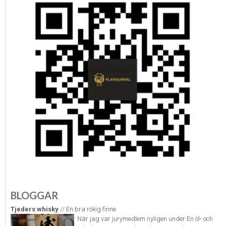
BLOGGAR
Tjeders whisky
// En bra rökig finne
När jag var jurymedlem nyligen under En öl- och