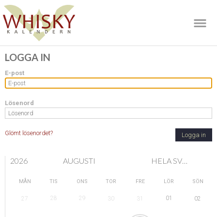
LOGGA IN
E-post
Lösenord
Glömt lösenordet?
Logga in
2026
AUGUSTI
HELA SVERIGE
MÅN
TIS
ONS
TOR
FRE
LÖR
SÖN
28
29
01
27
30
31
02