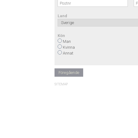
Land
Kön
Man
Kvinna
Annat
Föregående
SITEMAP