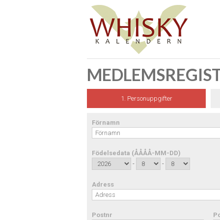
MEDLEMSREGIS
1. Personuppgifter
Förnamn
Födelsedata (ÅÅÅÅ-MM-DD)
-
-
Adress
Postnr
Po