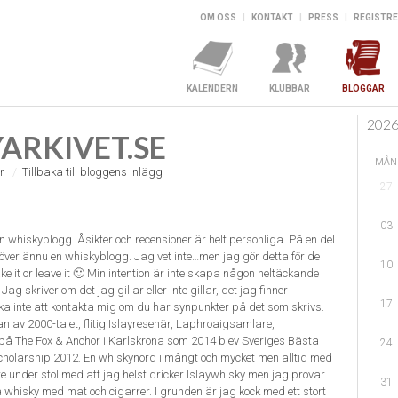
OM OSS
|
KONTAKT
|
PRESS
|
REGISTRE
KALENDERN
KLUBBAR
BLOGGAR
202
ARKIVET.SE
MÅN
r
Tillbaka till bloggens inlägg
27
03
n whiskyblogg. Åsikter och recensioner är helt personliga. På en del
över ännu en whiskyblogg. Jag vet inte…men jag gör detta för de
10
ake it or leave it 🙂 Min intention är inte skapa någon heltäckande
ag skriver om det jag gillar eller inte gillar, det jag finner
17
eka inte att kontakta mig om du har synpunkter på det som skrivs.
 av 2000-talet, flitig Islayresenär, Laphroaigsamlare,
på The Fox & Anchor i Karlskrona som 2014 blev Sveriges Bästa
24
cholarship 2012. En whiskynörd i mångt och mycket men alltid med
nte under stol med att jag helst dricker Islaywhisky men jag provar
31
whisky med mat och cigarrer. I grunden är jag kock med ett stort