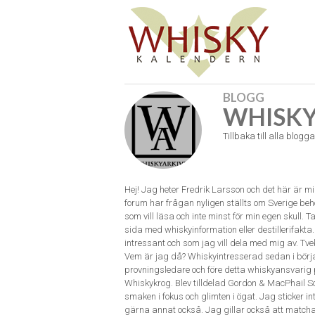
BLOGG
WHISKY
Tillbaka till alla blogga
Hej! Jag heter Fredrik Larsson och det här är mi
forum har frågan nyligen ställts om Sverige beh
som vill läsa och inte minst för min egen skull. T
sida med whiskyinformation eller destillerifakta. J
intressant och som jag vill dela med mig av. Tv
Vem är jag då? Whiskyintresserad sedan i början
provningsledare och före detta whiskyansvarig 
Whiskykrog. Blev tilldelad Gordon & MacPhail S
smaken i fokus och glimten i ögat. Jag sticker i
gärna annat också. Jag gillar också att matcha 