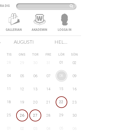
RA DIG
GALLERIAN
AKADEMIN
LOGGA IN
6
AUGUSTI
HELA SVERIGE
TIS
ONS
TOR
FRE
LÖR
SÖN
28
01
29
30
31
02
04
08
05
06
07
09
11
15
12
13
14
16
18
22
19
20
21
23
25
29
26
27
28
30
01
05
02
03
04
06