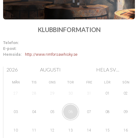
KLUBBINFORMATION
Telefon:
E-post:
Hemsida:
http://www.rimforsawhisky.se
2026
AUGUSTI
HELA SVERIGE
MÅN
TIS
ONS
TOR
FRE
LÖR
SÖN
28
29
01
27
30
31
02
04
05
08
03
06
07
09
11
12
15
10
13
14
16