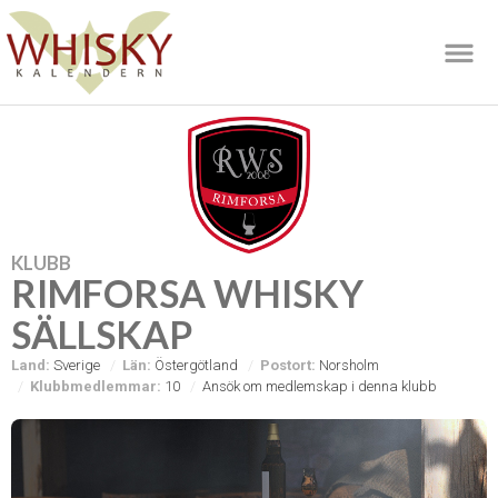
KLUBB
RIMFORSA WHISKY
SÄLLSKAP
Land:
Sverige
Län:
Östergötland
Postort:
Norsholm
Klubbmedlemmar:
10
Ansök om medlemskap i denna klubb