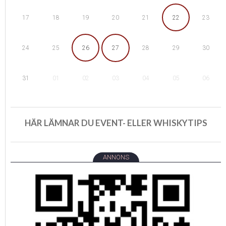
18
19
22
17
20
21
23
25
26
29
24
27
28
30
01
02
05
31
03
04
06
HÄR LÄMNAR DU EVENT- ELLER WHISKYTIPS
ANNONS