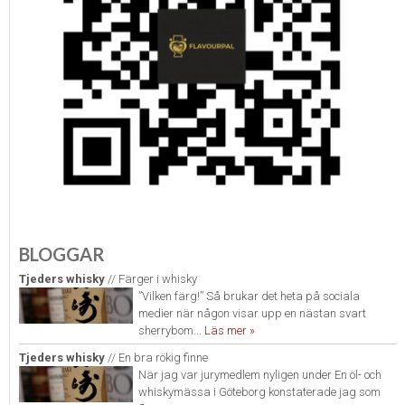
BLOGGAR
Tjeders whisky
// Färger i whisky
”Vilken färg!” Så brukar det heta på sociala
medier när någon visar upp en nästan svart
sherrybom...
Läs mer »
Tjeders whisky
// En bra rökig finne
När jag var jurymedlem nyligen under En öl- och
whiskymässa i Göteborg konstaterade jag som