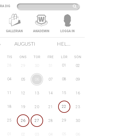
RA DIG
GALLERIAN
AKADEMIN
LOGGA IN
6
AUGUSTI
HELA SVERIGE
TIS
ONS
TOR
FRE
LÖR
SÖN
28
01
29
30
31
02
04
08
05
06
07
09
11
15
12
13
14
16
18
22
19
20
21
23
25
29
26
27
28
30
01
05
02
03
04
06