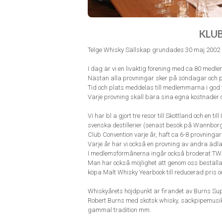
KLU
Telge Whisky Sällskap grundades 30 maj 2002 a
I dag är vi en livaktig förening med ca 80 med
Nästan alla provningar sker på söndagar och 
Tid och plats meddelas till medlemmarna i god 
Varje provning skall bära sina egna kostnader 
Vi har bl a gjort tre resor till Skottland och en t
svenska destillerier (senast besök på Wannborga
Club Convention varje år, haft ca 6-8 provninga
Varje år har vi också en provning av andra äd
I medlemsförmånerna ingår också broderat TWS-
Man har också möjlighet att genom oss beställa
köpa Malt Whisky Yearbook till reducerad pris
Whiskyårets höjdpunkt är firandet av Burns Supp
Robert Burns med skotsk whisky, säckpipemusik,
gammal tradition mm.