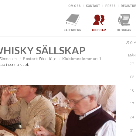
OM OSS
|
KONTAKT
|
PRESS
|
REGISTRE
KALENDERN
KLUBBAR
BLOGGAR
202
WHISKY SÄLLSKAP
MÅN
Stockholm
Postort:
Södertälje
Klubbmedlemmar:
1
27
ap i denna klubb
03
10
17
24
31