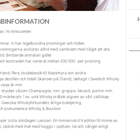
BBINFORMATION
v 16 intressenter.
lemmar. Vi har regelbundna provningar och möten.
provningarna avslutas alltid med samkväm med något att äta.
tid. Bindande anmälan gäller.
och kostnaden har varierat mellan 300-500:- per provning.
ill Irland, flera studiebesök till Mackmyra och andra
 destilleri och hotell Skansen på Öland), deltagit i Swedish Whisky
r varje år mm.
la drycker såsom Champagne, rom, grappa. Akvavit, portvin mm.
märke och 1 ex. unik Whisky ordbok utgiven av vårt sällskap.
 Svenska Whiskyförbundets årliga buteljering,
 och prenumerera Whisky & Bourbon.
er sista söndagen i januari. En minnesvärd tradition till minne av
 skotsk med mat med haggis i spetsen, tal och sånger enligt