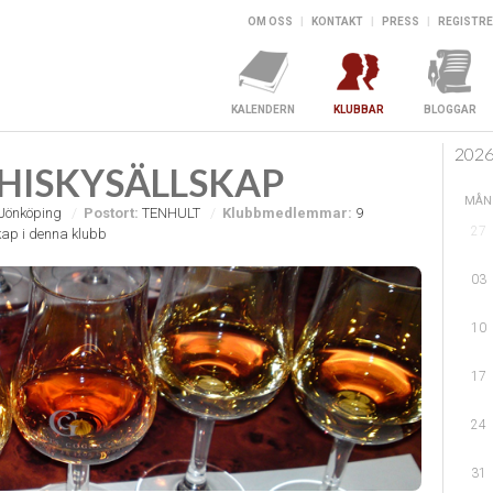
OM OSS
|
KONTAKT
|
PRESS
|
REGISTRE
KALENDERN
KLUBBAR
BLOGGAR
202
HISKYSÄLLSKAP
MÅN
Jönköping
Postort:
TENHULT
Klubbmedlemmar:
9
27
ap i denna klubb
03
10
17
24
31