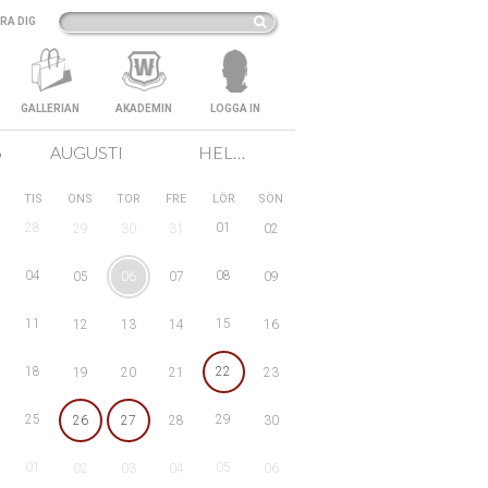
RA DIG
GALLERIAN
AKADEMIN
LOGGA IN
6
AUGUSTI
HELA SVERIGE
TIS
ONS
TOR
FRE
LÖR
SÖN
28
01
29
30
31
02
04
08
05
06
07
09
11
15
12
13
14
16
18
22
19
20
21
23
25
29
26
27
28
30
01
05
02
03
04
06