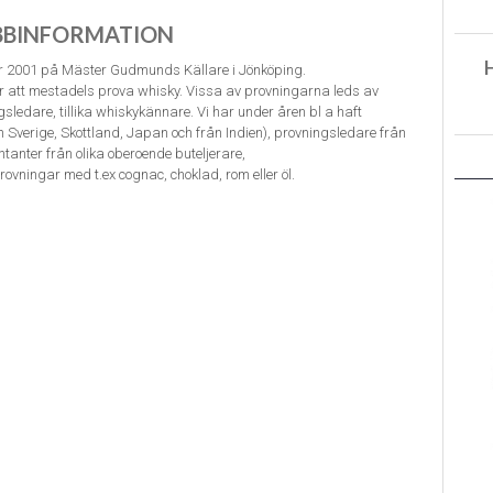
BBINFORMATION
r 2001 på Mäster Gudmunds Källare i Jönköping.
ör att mestadels prova whisky. Vissa av provningarna leds av
ledare, tillika whiskykännare. Vi har under åren bl a haft
ån Sverige, Skottland, Japan och från Indien), provningsledare från
tanter från olika oberoende buteljerare,
ovningar med t.ex cognac, choklad, rom eller öl.