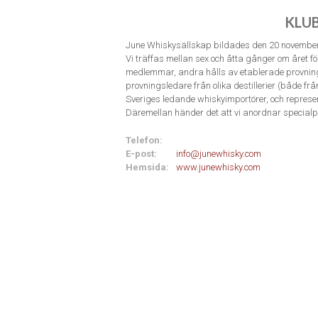
KLU
June Whiskysällskap bildades den 20 novembe
Vi träffas mellan sex och åtta gånger om året f
medlemmar, andra hålls av etablerade provnings
provningsledare från olika destillerier (både fr
Sveriges ledande whiskyimportörer, och represen
Däremellan händer det att vi anordnar specialpr
Telefon:
E-post:
info@junewhisky.com
Hemsida:
www.junewhisky.com