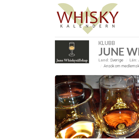
KLUBB
JUNE W
Land:
Sverige
Län:
Ansök om medlemsk