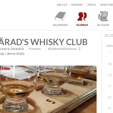
OM OSS
|
KONTAKT
|
PRESS
|
REGISTRE
KALENDERN
KLUBBAR
BLOGGAR
202
RAD'S WHISKY CLUB
MÅN
Västra Götaland
Postort:
.
Klubbmedlemmar:
2
27
ap i denna klubb
03
10
17
24
31