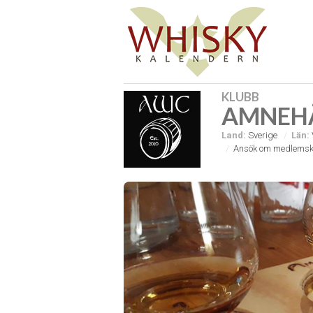
KLUBB
AMNEHÄ
Land:
Sverige
Län:
Ansök om medlemsk