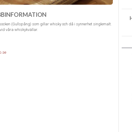
BBINFORMATION
ocken (Gullspång) som gillar whisky och då i synnerhet singlemalt.
vid våra whiskykvällar.
b.se