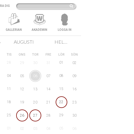
RA DIG
GALLERIAN
AKADEMIN
LOGGA IN
6
AUGUSTI
HELA SVERIGE
TIS
ONS
TOR
FRE
LÖR
SÖN
28
01
29
30
31
02
04
08
05
06
07
09
11
15
12
13
14
16
18
22
19
20
21
23
25
29
26
27
28
30
01
05
02
03
04
06