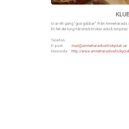
KLU
Vi är ett gäng "goa gobbar" ifrån Amnehärads s
En hel del tung hårdrock brukar också avnjutas 
Telefon:
E-post:
mail@amneharadswhiskyclub.se
Hemsida:
http://www.amneharadswhiskyclu