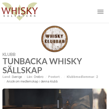
KLUBB
TUNBACKA WHISKY
SÄLLSKAP
Land:
Sverige
Län:
Örebro
Postort:
.
Klubbmedlemmar:
2
Ansök om medlemskap i denna klubb