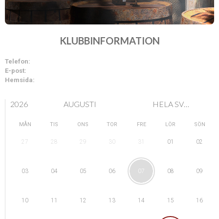
KLUBBINFORMATION
Telefon:
E-post:
Hemsida:
2026
AUGUSTI
HELA SVERIGE
MÅN
TIS
ONS
TOR
FRE
LÖR
SÖN
28
29
01
27
30
31
02
04
05
08
03
06
07
09
11
12
15
10
13
14
16