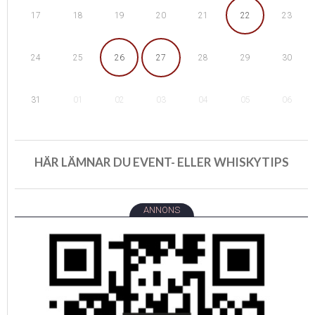
18
19
22
17
20
21
23
25
26
29
24
27
28
30
01
02
05
31
03
04
06
HÄR LÄMNAR DU EVENT- ELLER WHISKYTIPS
ANNONS