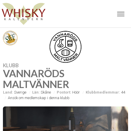
KLUBB
VANNARÖDS
MALTVÄNNER
Land:
Sverige
Län:
Skåne
Postort:
Höör
Klubbmedlemmar:
44
Ansök om medlemskap i denna klubb