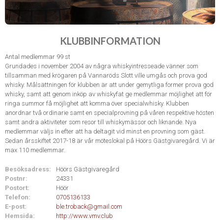
KLUBBINFORMATION
Antal medlemmar 99 st
Grundades i november 2004 av några whiskyintresseade vänner som
tillsamman med krögaren på Vannaröds Slott ville umgås och prova god
whisky. Målsättningen för klubben är att under gemytliga former prova god
whisky, samt att genom inköp av whiskyfat ge medlemmar möjlighet att för
ringa summor få möjlighet att komma över specialwhisky. Klubben
anordnar två ordinarie samt en specialprovning på våren respektive hösten
samt andra aktiviteter som resor till whiskymässor och liknande. Nya
medlemmar väljs in efter att ha deltagit vid minst en provning som gäst.
Sedan årsskiftet 2017-18 är vår möteslokal på Höörs Gästgivaregård. Vi är
max 110 medlemmar.
Besöksadress:
Höörs Gästgivaregård
Postnr:
24331
Postort:
Höör
Telefon:
0705136133
E-post:
ble.troback@gmail.com
Hemsida:
http://www.vmv.club