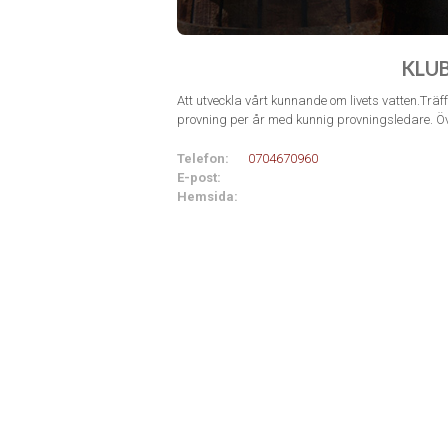
KLU
Att utveckla vårt kunnande om livets vatten.Träf
provning per år med kunnig provningsledare. Öv
Telefon:
0704670960
E-post:
Hemsida: