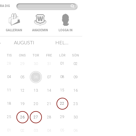
RA DIG
GALLERIAN
AKADEMIN
LOGGA IN
6
AUGUSTI
HELA SVERIGE
TIS
ONS
TOR
FRE
LÖR
SÖN
28
01
29
30
31
02
04
08
05
06
07
09
11
15
12
13
14
16
18
22
19
20
21
23
25
29
26
27
28
30
01
05
02
03
04
06