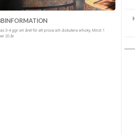
BBINFORMATION
fas 3-4 ggr om året för att prova och diskutera whisky, Minst 1
er 20 år