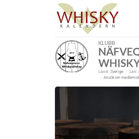
KLUBB
NÄFVE
WHISKY
Land:
Sverige
Län:
Ansök om medlemsk