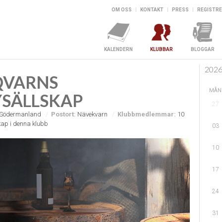
OM OSS
|
KONTAKT
|
PRESS
|
REGISTRE
KALENDERN
KLUBBAR
BLOGGAR
202
QVARNS
MÅN
SÄLLSKAP
27
Södermanland
Postort:
Nävekvarn
Klubbmedlemmar:
10
ap i denna klubb
03
10
17
24
31