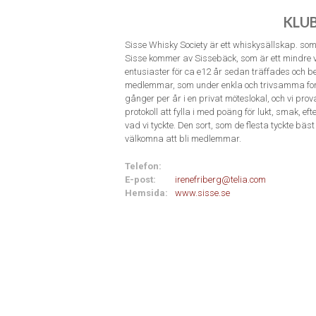
KLU
Sisse Whisky Society är ett whiskysällskap. som
Sisse kommer av Sissebäck, som är ett mindre v
entusiaster för ca e12 år sedan träffades och b
medlemmar, som under enkla och trivsamma form
gånger per år i en privat möteslokal, och vi prov
protokoll att fylla i med poäng för lukt, smak, ef
vad vi tyckte. Den sort, som de flesta tyckte bä
välkomna att bli medlemmar.
Telefon:
E-post:
irenefriberg@telia.com
Hemsida:
www.sisse.se