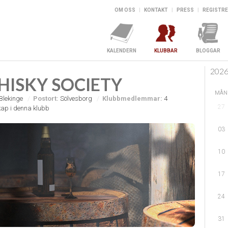
OM OSS
|
KONTAKT
|
PRESS
|
REGISTRE
KALENDERN
KLUBBAR
BLOGGAR
202
HISKY SOCIETY
MÅN
Blekinge
Postort:
Sölvesborg
Klubbmedlemmar:
4
27
ap i denna klubb
03
10
17
24
31