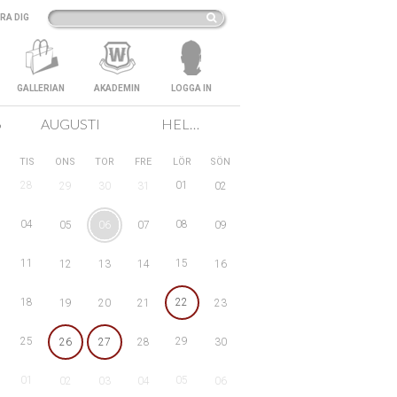
RA DIG
GALLERIAN
AKADEMIN
LOGGA IN
6
AUGUSTI
HELA SVERIGE
TIS
ONS
TOR
FRE
LÖR
SÖN
28
01
29
30
31
02
04
08
05
06
07
09
11
15
12
13
14
16
18
22
19
20
21
23
25
29
26
27
28
30
01
05
02
03
04
06