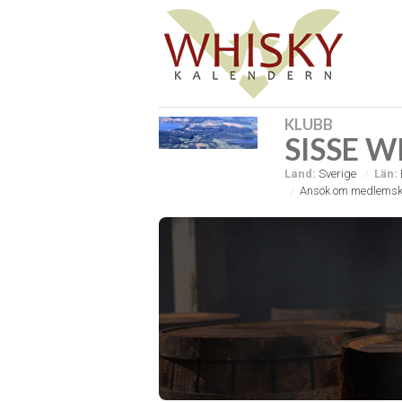
KLUBB
SISSE W
Land:
Sverige
Län:
Ansök om medlemsk