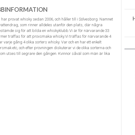
BBINFORMATION
 har provat whisky sedan 2006, och håller till i Sölvesborg. Namnet
attendrag, som rinner alldeles utanför den plats, där några
estämde sig för att bilda en whiskyklubb.Vi är för närvarande 33
er träffas för att provsmaka whisky.Vi träffas för närvarande 4
ar varje gång 4 olika sorters whisky. Var och en har ett enkelt
tersmak etc, och efter provningen diskuterar vi de olika sorterna och
st om utses till segrare den gången. Kvinnor såväl som män är lika