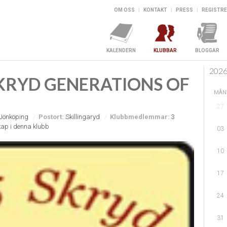
OM OSS
|
KONTAKT
|
PRESS
|
REGISTRE
KALENDERN
KLUBBAR
BLOGGAR
202
SKRYD GENERATIONS OF
MÅN
27
Jönköping
Postort:
Skillingaryd
Klubbmedlemmar:
3
ap i denna klubb
03
10
17
24
31