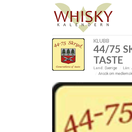
KLUBB
44/75 
TASTE
Land:
Sverige
Län:
Ansök om medlemsk