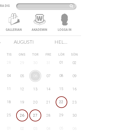
RA DIG
GALLERIAN
AKADEMIN
LOGGA IN
6
AUGUSTI
HELA SVERIGE
TIS
ONS
TOR
FRE
LÖR
SÖN
28
01
29
30
31
02
04
08
05
06
07
09
11
15
12
13
14
16
18
22
19
20
21
23
25
29
26
27
28
30
01
05
02
03
04
06