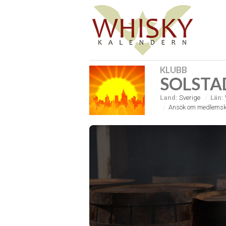
KLUBB
SOLSTA
Land:
Sverige
Län:
Ansök om medlemsk