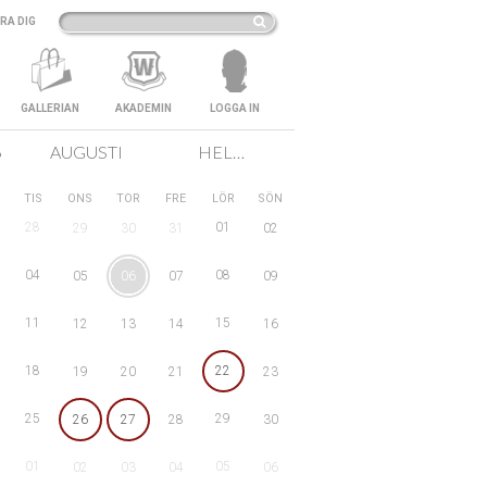
RA DIG
GALLERIAN
AKADEMIN
LOGGA IN
6
AUGUSTI
HELA SVERIGE
TIS
ONS
TOR
FRE
LÖR
SÖN
28
01
29
30
31
02
04
08
05
06
07
09
11
15
12
13
14
16
18
22
19
20
21
23
25
29
26
27
28
30
01
05
02
03
04
06