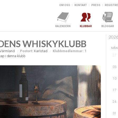
OM OSS
|
KONTAKT
|
PRESS
|
REGISTRE
KALENDERN
KLUBBAR
BLOGGAR
202
DENS WHISKYKLUBB
MÅN
Värmland
Postort:
Karlstad
Klubbmedlemmar:
1
27
ap i denna klubb
03
10
17
24
31