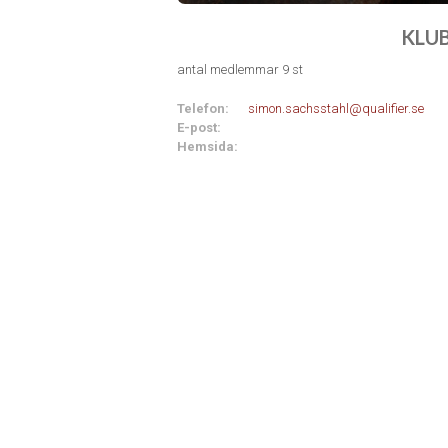
KLU
antal medlemmar 9 st
Telefon:
simon.sachsstahl@qualifier.se
E-post:
Hemsida: