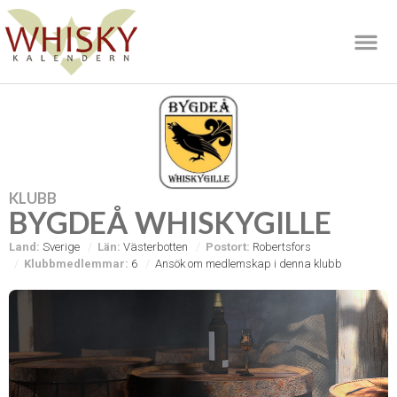
KLUBB
BYGDEÅ WHISKYGILLE
Land:
Sverige
Län:
Västerbotten
Postort:
Robertsfors
Klubbmedlemmar:
6
Ansök om medlemskap i denna klubb