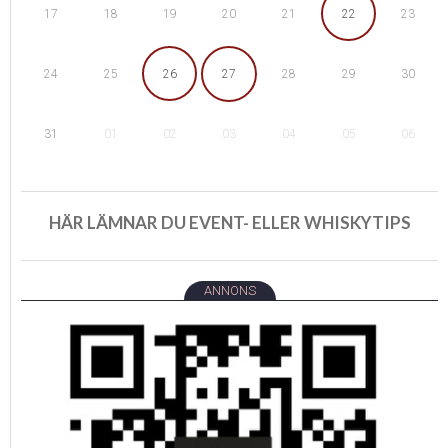
18
19
22
17
20
21
23
25
26
29
24
27
28
30
01
02
05
31
03
04
06
HÄR LÄMNAR DU EVENT- ELLER WHISKYTIPS
ANNONS