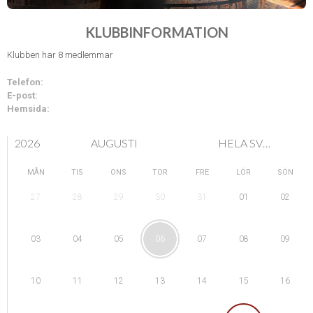
KLUBBINFORMATION
Klubben har 8 medlemmar
Telefon:
E-post:
Hemsida:
2026
AUGUSTI
HELA SVERIGE
MÅN
TIS
ONS
TOR
FRE
LÖR
SÖN
28
29
01
27
30
31
02
04
05
08
03
06
07
09
11
12
15
10
13
14
16